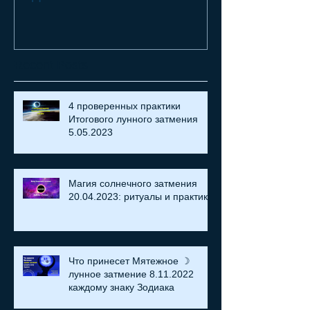
18.07.2021
греха
Recent Posts
4 проверенных практики
Итогового лунного затмения
5.05.2023
Магия солнечного затмения
20.04.2023: ритуалы и практики
Что принесет Мятежное ☽
лунное затмение 8.11.2022
каждому знаку Зодиака