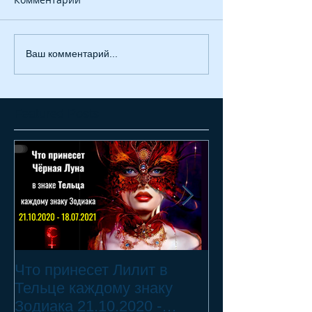
Ваш комментарий...
Featured Posts
Что принесет Лилит в
21.10.20 - 18.
Тельце каждому знаку
Переход Чёрн
Зодиака 21.10.2020 -
Телец ♉ - 2 смертных