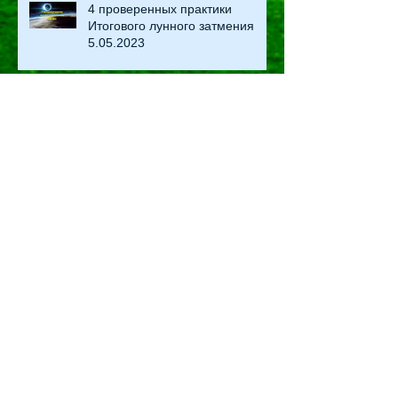
4 проверенных практики
Итогового лунного затмения
5.05.2023
Магия солнечного затмения
20.04.2023: ритуалы и практики
Что принесет Мятежное ☽
лунное затмение 8.11.2022
каждому знаку Зодиака
4 проверенных практики
мятежного и бунтарского
лунного затмения 8.11.2022