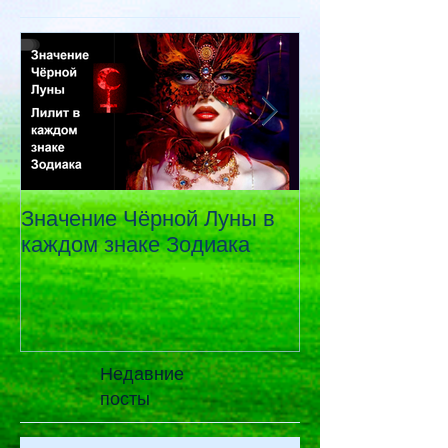
читаемые
посты
Значение Чёрной Луны в
Знаки Белой и
каждом знаке Зодиака
Луны на теле
Недавние
посты