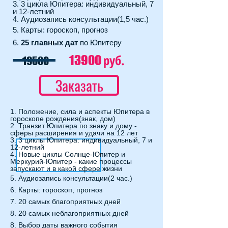
3. 3 цикла Юпитера: индивидуальный, 7
и 12-летний
4.
Аудиозапись консультации(1,5 час.)
5.
Карты: гороскоп, прогноз
6.
25 главных дат
по Юпитеру
руб.
13900
19500
Заказать
1. Положение, сила и аспекты Юпитера в
гороскопе рождения(знак, дом)
2. Транзит Юпитера по знаку и дому -
сферы расширения и удачи на 12 лет
3. 3 циклы Юпитера: индивидуальный, 7 и
12-летний
4. Новые циклы Солнце-Юпитер и
Меркурий-Юпитер - какие процессы
запускают и в какой сфере жизни
5. Аудиозапись консультации(2 час.)
6. Карты: гороскоп, прогноз
7.
20 самых благоприятных дней
8. 20 самых неблагоприятных дней
8. Выбор даты важного события