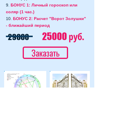
9.
БОНУС
1:
Личный гороскоп или
соляр (1 час.)
10.
БОНУС
2: Расчет "Ворот Золушки"
- ближайший период
руб
25000
.
29000
Заказать
Кому это полезно: тем, кто
же имеет свой бизнес или проект и
у
хочет его максимально развить
планирует начать новый проект,