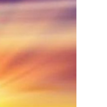
Второе полнолуние в знаке Рака 21° и 9°♋ в год Луны.
10.01.2020 - лунное затмение заложило события на
следующие 18-19 лет. - начинает...