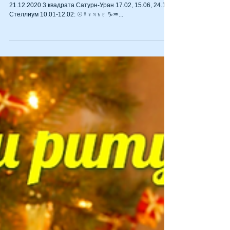
Управитель года - Сатурн Великое соединение ♃ и ♄
21.12.2020 3 квадрата Сатурн-Уран 17.02, 15.06, 24.12
Стеллиум 10.01-12.02: ☉☿♀♃♄♇ ♑♒...