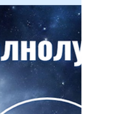
Второе полнолуние в знаке Рака 21° и 9°♋ в год Луны.
10.01.2020 - лунное затмение заложило события на
следующие 18-19 лет. - начинает...