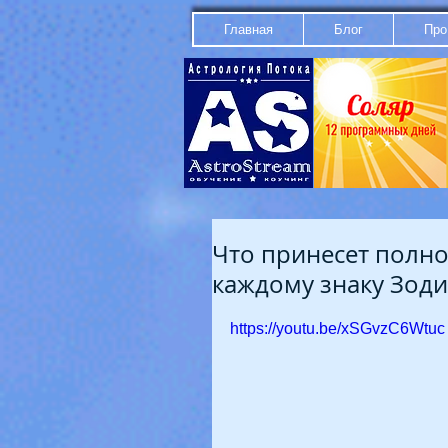
Главная
Блог
Про
Что принесет полно
каждому знаку Зоди
https://youtu.be/xSGvzC6Wtuc