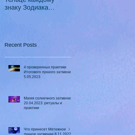
знаку Зодиака
Луны в Телец ♉ - 2
21.10.2020 -
смертных греха
18.07.2021
Recent Posts
4 проверенных практики
Итогового лунного затмения
5.05.2023
Магия солнечного затмения
20.04.2023: ритуалы и
практики
Что принесет Мятежное ☽
лунное затмение 8.11.2022