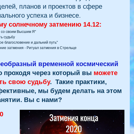
елей, планов и проектов в сфере 
ального успеха и бизнесе. 
му солнечному затмению​ 14.12:
а со своим Высшим Я"
ть судьбу
е благословение и дальний путь" 
яние затмения - Ритуал затмения в Стрельце 
воеобразный временной космический 
о проходя через который вы 
можете 
ть свою судьбу
.  Такие практики, 
ективные, мы будем делать на этом 
анятии. Вы с нами? 
0 
 