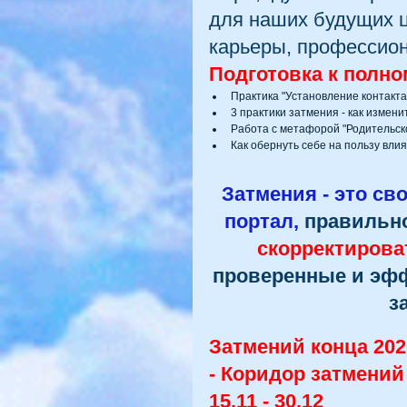
для наших будущих ц
карьеры, профессион
Подготовка к полно
Практика "Установление контакт
3 практики затмения - как измени
Работа с метафорой "Родительско
Как обернуть себе на пользу вли
Затмения - это с
портал,
 правильн
скорректирова
проверенные и эфф
з
Затмений конца 202
- Коридор затмений
15.11 - 30.12 