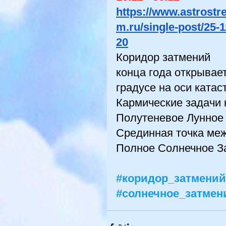
https://www.astrostr
m.ru/single-post/25-1
20
Коридор затмений 
конца года открывае
градусе на оси ката
Кармические задачи 
Полутеневое Лунное 
Срединная точка меж
Полное Солнечное За
#коридор_затмений
#солнечное_затмен