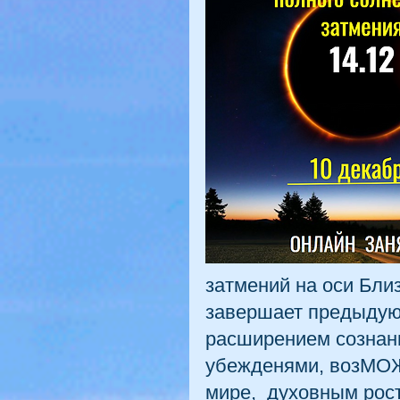
затмений на оси Бли
завершает предыдующ
расширением сознани
убежденями, возМОЖ
мире,  духовным рос