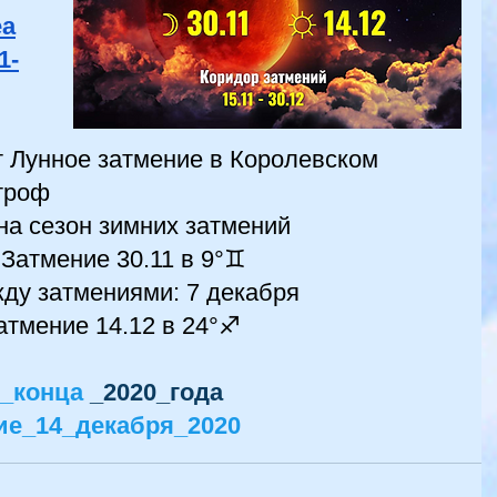
ea
1-
т Лунное затмение в Королевском 
строф
на сезон зимних затмений
Затмение 30.11 в 9°♊  
ду затмениями: 7 декабря
тмение 14.12 в 24°♐ 
_конца
 _2020_года 
ие_14_декабря_2020