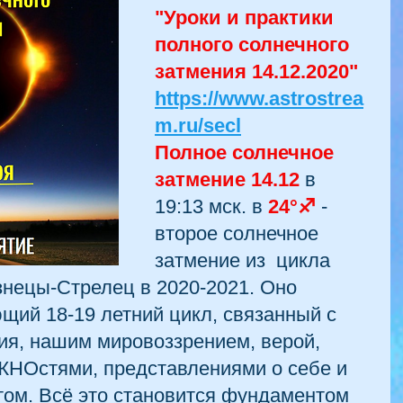
"Уроки и практики 
полного солнечного 
затмения 14.12.2020" 
https://www.astrostrea
m.ru/secl
Полное солнечное 
затмение 14.12
 в 
19:13 мск. в 
24°♐
 - 
второе солнечное 
затмение из  цикла 
знецы-Стрелец в 2020-2021. Оно 
ий 18-19 летний цикл, связанный с 
я, нашим мировоззрением, верой, 
НОстями, представлениями о себе и 
том. Всё это становится фундаментом 