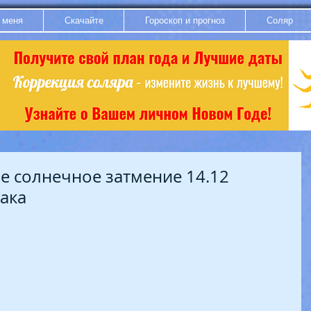
 меня
Скачайте
Гороскоп и прогноз
Соляр
е солнечное затмение 14.12
ака