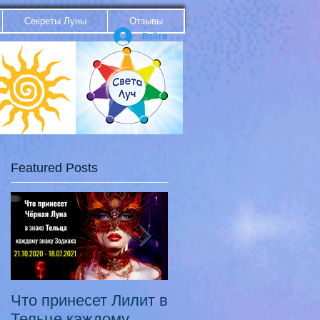
Секреты Луны
Отзывы
Войти
Featured Posts
Что принесет Лилит в
21.10.20 - 18.07.21
Тельце каждому
Переход Чёрной