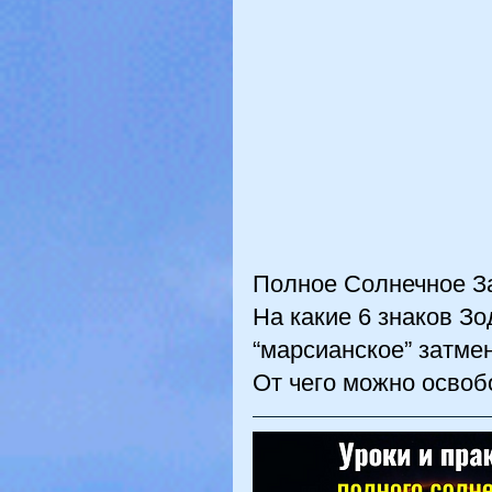
Полное Солнечное За
На какие 6 знаков Зо
“марсианское” затме
От чего можно освоб