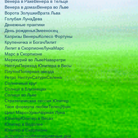
Венера в Раке
Венера в Тельце
Венера в домах
Венера во Льве
Ворота Золушки
Врата Льва
Голубая Луна
Дева
Денежные практики
День рожденья
Змееносец
Капризы Венеры
Колесо Фортуны
Крупеничка и Богач
Лилит
Лилит в Скорпионе
Луна
Марс
Марс в Скорпионе
Мерекурий во Льве
Наваратри
Нептун
Переход Юпитера в Весы
Плутон
Полярная звезда
Ретро Нептун
Сатурн
Селена
Солнечный круг
Солнце в Близнецах
Солнце во Льве
Стратегическая сессия Юпитер
Твоя формула любви
Телец
Уран
Цикл Марс=Уран
Чёрная Луна
Юпитер
Юпитер в Весах
Юпитер в Водолее
Юпитер в Скорпионе
астропрогноз
благоприятные дни