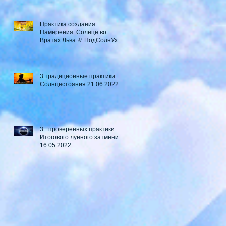
Практика создания
Намерения: Солнце во
Вратах Льва ♌ ПодСолнУх
3 традиционные практики
Солнцестояния 21.06.2022
3+ проверенных практики
Итогового лунного затмения
16.05.2022