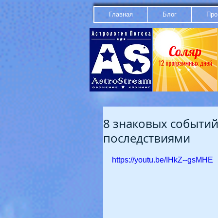
Главная
Блог
Про
8 знаковых событий
последствиями
https://youtu.be/IHkZ--gsMHE