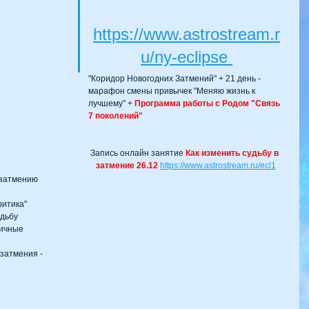
https://www.astrostream.r
u/ny-eclipse
  "Коридор Новогодних Затмений" + 21 день - 
  марафон смены привычек "Меняю жизнь к 
  лучшему" + 
Программа работы с Родом "Связь 
  7 поколений"
Запись онлайн занятие 
Как изменить судьбу в 
затмение 26.12
https://www.astrostream.ru/ecl1
затмению​ 
ритика"
удьбу
ичные 
затмения - 