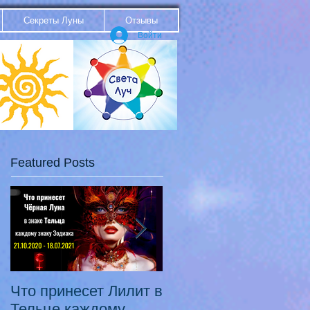
Секреты Луны
Отзывы
Войти
Featured Posts
Что принесет Лилит в
21.10.20 - 18.07.21
Тельце каждому
Переход Чёрной