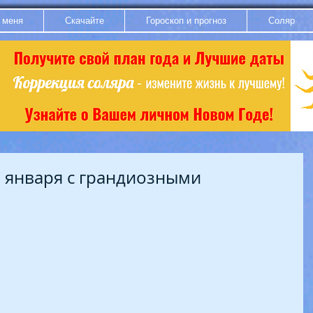
 меня
Скачайте
Гороскоп и прогноз
Соляр
 января с грандиозными