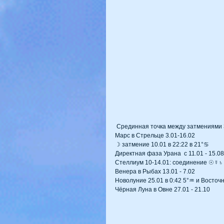
 Срединная точка между затмениями 
Марс в Стрельце 3.01-16.02
☽ затмение 10.01 в 22:22 в 21°♋
Директная фаза Урана  с 11.01 - 15.08
Стеллиум 10-14.01: соединение ☉☿
Венера в Рыбах 13.01 - 7.02
Новолуние 25.01 в 0:42 5°♒ и Восто
Чёрная Луна в Овне 27.01 - 21.10