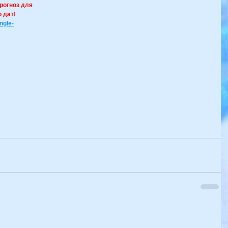
рогноз для 
о дат!
ngle-