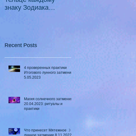
знаку Зодиака
Луны в Телец ♉ - 2
21.10.2020 -
смертных греха
18.07.2021
Recent Posts
4 проверенных практики
Итогового лунного затмения
5.05.2023
Магия солнечного затмения
20.04.2023: ритуалы и
практики
Что принесет Мятежное ☽
лунное затмение 8.11.2022