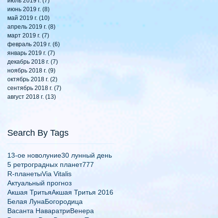
июль 2019 г.
(7)
7 постов
июнь 2019 г.
(8)
8 постов
май 2019 г.
(10)
10 постов
апрель 2019 г.
(8)
8 постов
март 2019 г.
(7)
7 постов
февраль 2019 г.
(6)
6 постов
январь 2019 г.
(7)
7 постов
декабрь 2018 г.
(7)
7 постов
ноябрь 2018 г.
(9)
9 постов
октябрь 2018 г.
(2)
2 поста
сентябрь 2018 г.
(7)
7 постов
август 2018 г.
(13)
13 постов
Search By Tags
13-ое новолуние
30 лунный день
5 ретроградных планет
777
R-планеты
Via Vitalis
Актуальный прогноз
Акшая Тритья
Акшая Тритья 2016
Белая Луна
Богородица
Васанта Наваратри
Венера