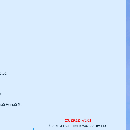
3.01
♄♇
чный Новый Год
23, 29.12  и 5.01
  3 онлайн занятия в мастер-группе    