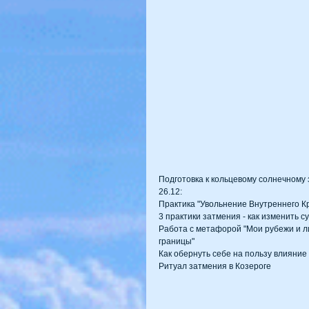
Подготовка к кольцевому солнечному 
26.12:
Практика "Увольнение Внутреннего К
3 практики затмения - как изменить с
Работа с метафорой "Мои рубежи и л
границы" 
Как обернуть себе на пользу влияние 
Ритуал затмения в Козероге 