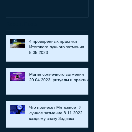
18.07.2021
греха
Recent Posts
4 проверенных практики
Итогового лунного затмения
5.05.2023
Магия солнечного затмения
20.04.2023: ритуалы и практики
Что принесет Мятежное ☽
лунное затмение 8.11.2022
каждому знаку Зодиака