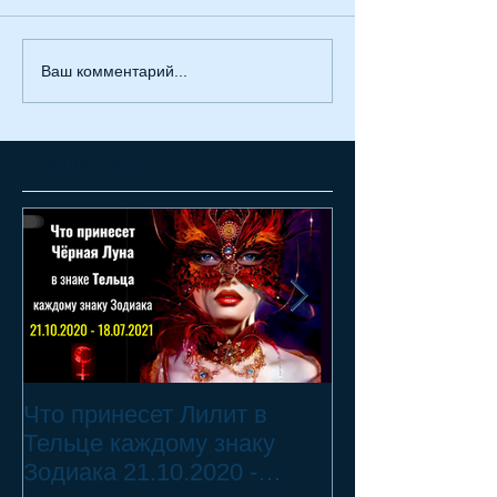
Ваш комментарий...
Featured Posts
Что принесет Лилит в
21.10.20 - 18.
Тельце каждому знаку
Переход Чёрн
Зодиака 21.10.2020 -
Телец ♉ - 2 смертных