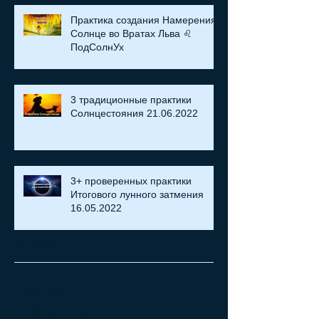
Практика создания Намерения:
Солнце во Вратах Льва ♌
ПодСолнУх
3 традиционные практики
Солнцестояния 21.06.2022
3+ проверенных практики
Итогового лунного затмения
16.05.2022
Archive
май 2023 г.
(1)
1 пост
апрель 2023 г.
(1)
1 пост
ноябрь 2022 г.
(2)
2 поста
октябрь 2022 г.
(2)
2 поста