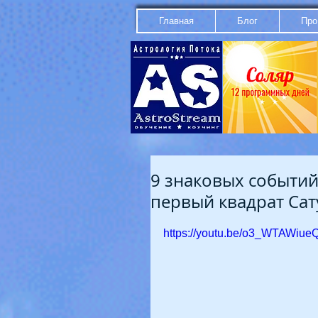
Главная
Блог
Про
9 знаковых событий
первый квадрат Са
https://youtu.be/o3_WTAWiue