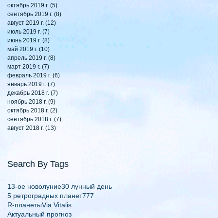
октябрь 2019 г.
(5)
5 постов
сентябрь 2019 г.
(8)
8 постов
август 2019 г.
(12)
12 постов
июль 2019 г.
(7)
7 постов
июнь 2019 г.
(8)
8 постов
май 2019 г.
(10)
10 постов
апрель 2019 г.
(8)
8 постов
март 2019 г.
(7)
7 постов
февраль 2019 г.
(6)
6 постов
январь 2019 г.
(7)
7 постов
декабрь 2018 г.
(7)
7 постов
ноябрь 2018 г.
(9)
9 постов
октябрь 2018 г.
(2)
2 поста
сентябрь 2018 г.
(7)
7 постов
август 2018 г.
(13)
13 постов
Search By Tags
13-ое новолуние
30 лунный день
5 ретроградных планет
777
R-планеты
Via Vitalis
Актуальный прогноз