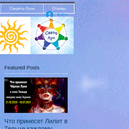
Секреты Луны
Отзывы
Войти
Featured Posts
Что принесет Лилит в
21.10.20 - 18.07.21
Тельце каждому
Переход Чёрной