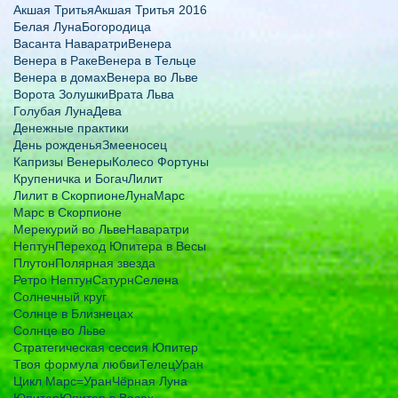
Акшая Тритья
Акшая Тритья 2016
Белая Луна
Богородица
Васанта Наваратри
Венера
Венера в Раке
Венера в Тельце
Венера в домах
Венера во Льве
Ворота Золушки
Врата Льва
Голубая Луна
Дева
Денежные практики
День рожденья
Змееносец
Капризы Венеры
Колесо Фортуны
Крупеничка и Богач
Лилит
Лилит в Скорпионе
Луна
Марс
Марс в Скорпионе
Мерекурий во Льве
Наваратри
Нептун
Переход Юпитера в Весы
Плутон
Полярная звезда
Ретро Нептун
Сатурн
Селена
Солнечный круг
Солнце в Близнецах
Солнце во Льве
Стратегическая сессия Юпитер
Твоя формула любви
Телец
Уран
Цикл Марс=Уран
Чёрная Луна
Юпитер
Юпитер в Весах