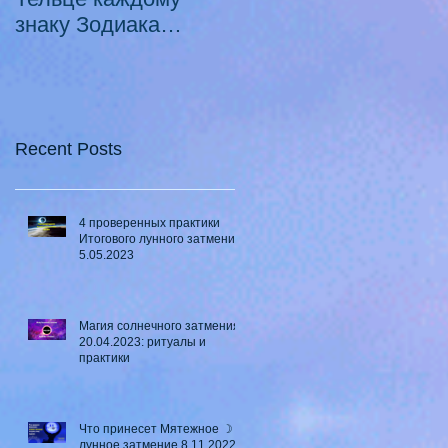
знаку Зодиака
Луны в Телец ♉ - 2
21.10.2020 -
смертных греха
18.07.2021
Recent Posts
4 проверенных практики
Итогового лунного затмения
5.05.2023
Магия солнечного затмения
20.04.2023: ритуалы и
практики
Что принесет Мятежное ☽
лунное затмение 8.11.2022