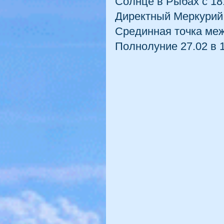
Солнце в Рыбах с 18.
Директный Меркурий с
Срединная точка меж
Полнолуние 27.02 в 