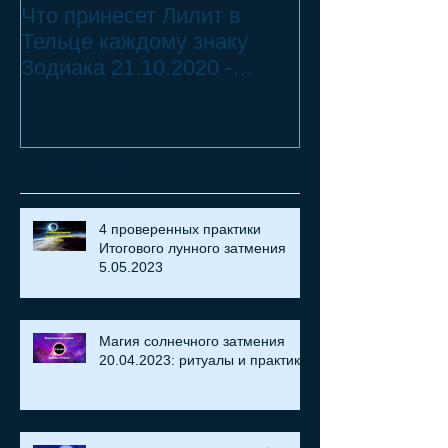
Что принесет Лилит в
21.10.20 - 18.
Тельце каждому знаку
Переход Чёрн
Зодиака 21.10.2020 -
Телец ♉ - 2 смертных
18.07.2021
греха
Recent Posts
4 проверенных практики
Итогового лунного затмения
5.05.2023
Магия солнечного затмения
20.04.2023: ритуалы и практики