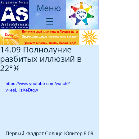
Меню
14.09 Полнолуние
разбитых иллюзий в
22°♓
https://www.youtube.com/watch?
v=esLHzXeDtqw
Первый квадрат Солнце-Юпитер 8.09