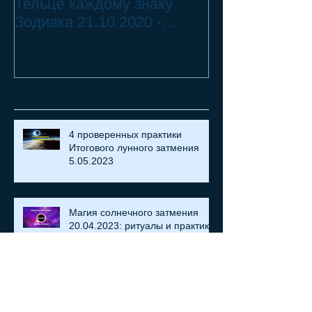
Тельце каждому знаку
Переход Чёрн
Зодиака 21.10.2020 -
Телец ♉ - 2 смертных
18.07.2021
греха
Recent Posts
4 проверенных практики
Итогового лунного затмения
5.05.2023
Магия солнечного затмения
20.04.2023: ритуалы и практики
Что принесет Мятежное ☽
лунное затмение 8.11.2022