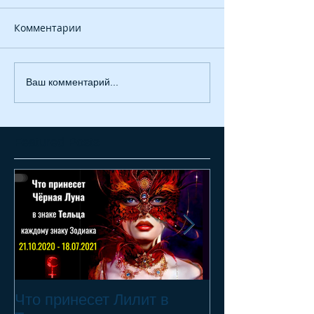
Комментарии
Ваш комментарий...
Featured Posts
Что принесет Лилит в
21.10.20 - 18.