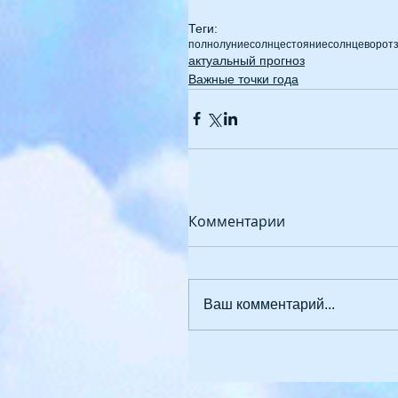
Теги:
полнолуние
солнцестояние
солнцеворот
актуальный прогноз
Важные точки года
Комментарии
Ваш комментарий...