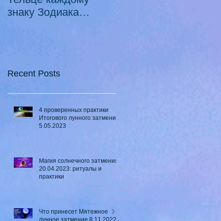
знаку Зодиака
Луны в Телец ♉ - 2
21.10.2020 -
смертных греха
18.07.2021
Recent Posts
4 проверенных практики
Итогового лунного затмения
5.05.2023
Магия солнечного затмения
20.04.2023: ритуалы и
практики
Что принесет Мятежное ☽
лунное затмение 8.11.2022