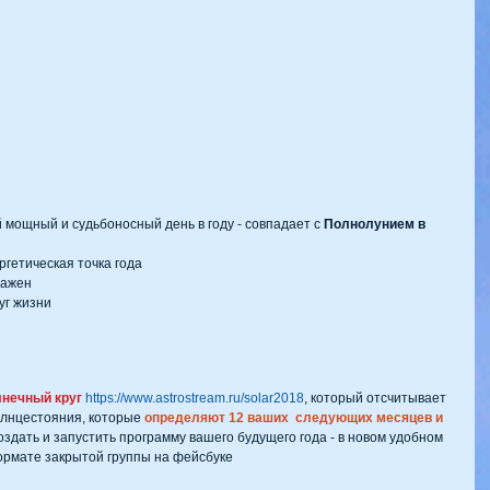
й мощный и судьбоносный день в году - совпадает с 
Полнолунием в 
гетическая точка года  
ажен  
уг жизни  
 
нечный круг
https://www.astrostream.ru/solar2018
, который отсчитывает 
лнцестояния, которые 
определяют 12 ваших  следующих месяцев и 
оздать и запустить программу вашего будущего года - в новом удобном 
рмате закрытой группы на фейсбуке