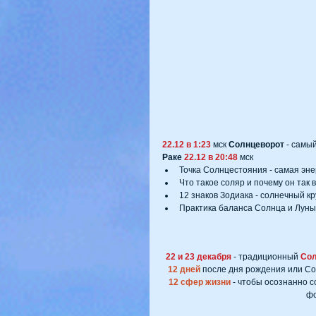
22.12 в 1:23
 мск 
Солнцеворот
 - самы
Раке 
22.12 в 20:48 
мск 
Точка Солнцестояния - самая энер
Что такое соляр и почему он так в
12 знаков Зодиака - солнечный кр
Практика баланса Солнца и Луны
22 и 23 декабря
 - традиционный 
Сол
12 дней
 после дня рождения или Со
12 сфер жизни
 - чтобы осознанно с
фо