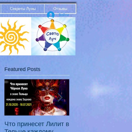
Секреты Луны
Отзывы
Войти
Featured Posts
Что принесет Лилит в
21.10.20 - 18.07.21
Тельце каждому
Переход Чёрной