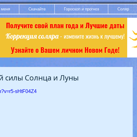
 меня
Скачайте
Гороскоп и прогноз
Соляр
ой силы Солнца и Луны
ch?v=r5-sHtF04Z4