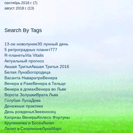
сентябрь 2018 г.
(7)
7 постов
август 2018 г.
(13)
13 постов
Search By Tags
13-ое новолуние
30 лунный день
5 ретроградных планет
777
R-планеты
Via Vitalis
Актуальный прогноз
Акшая Тритья
Акшая Тритья 2016
Белая Луна
Богородица
Васанта Наваратри
Венера
Венера в Раке
Венера в Тельце
Венера в домах
Венера во Льве
Ворота Золушки
Врата Льва
Голубая Луна
Дева
Денежные практики
День рожденья
Змееносец
Капризы Венеры
Колесо Фортуны
Крупеничка и Богач
Лилит
Лилит в Скорпионе
Луна
Марс