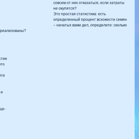
совсем от них отказаться, если затраты 
не окупятся?
Это простая статистика: есть 
определенный процент всхожести семян 
– начатых вами дел, определите: сколько 
ю реализованы?
 
стие 
это 
ите 
и 
 
це-
 