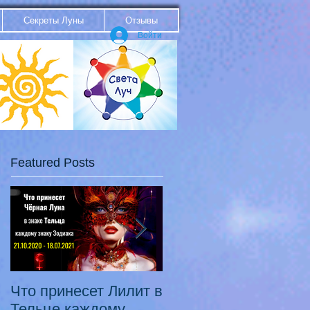
Секреты Луны
Отзывы
Войти
Featured Posts
Что принесет Лилит в
21.10.20 - 18.07.21
Тельце каждому
Переход Чёрной