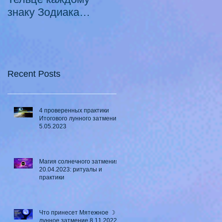
знаку Зодиака
Луны в Телец ♉ - 2
21.10.2020 -
смертных греха
18.07.2021
Recent Posts
4 проверенных практики
Итогового лунного затмения
5.05.2023
Магия солнечного затмения
20.04.2023: ритуалы и
практики
Что принесет Мятежное ☽
лунное затмение 8.11.2022