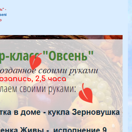
" - 
seni
о 