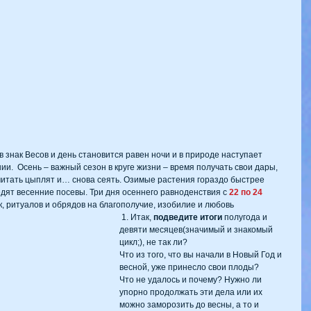
в знак Весов и день становится равен ночи и в природе наступает 
и.  Осень – важный сезон в круге жизни – время получать свои дары, 
считать цыплят и… снова сеять. Озимые растения гораздо быстрее 
дят весенние посевы. Три дня осеннего равноденствия с
 22 по 24 
, ритуалов и обрядов на благополучие, изобилие и любовь
 1. Итак, 
подведите итоги
 полугода и 
девяти месяцев(значимый и знакомый 
цикл;), не так ли?
Что из того, что вы начали в Новый Год и 
весной, уже принесло свои плоды?
Что не удалось и почему? Нужно ли 
упорно продолжать эти дела или их 
можно заморозить до весны, а то и 