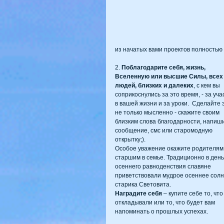
из начатых вами проектов полность
2. 
Поблагодарите себя, жизнь, 
Вселенную или высшие Силы, всех
людей, близких и далеких
, с кем вы 
соприкоснулись за это время, - за уча
в вашей жизни и за уроки.  Сделайте 
не только мысленно - скажите своим 
близким слова благодарности, напиш
сообщение, смс или старомодную 
открытку;).
Особое уважение окажите родителям 
старшим в семье. Традиционно в день
осеннего равноденствия славяне 
приветствовали мудрое осеннее солн
старика Световита.
Наградите себя
 – купите себе то, что
откладывали или то, что будет вам 
напоминать о прошлых успехах.