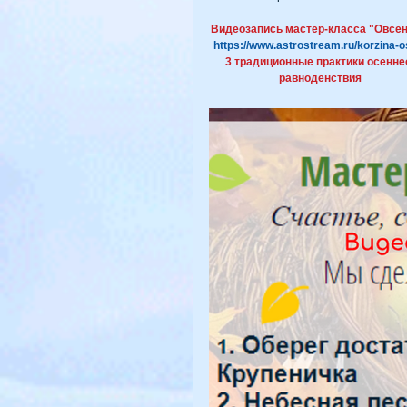
Видеозапись мастер-класса "Овсень
https://www.astrostream.ru/korzina-o
3 традиционные практики осенне
равноденствия