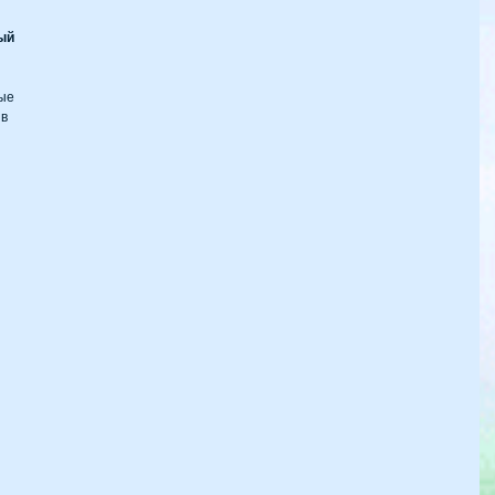
ый 
ые 
в 