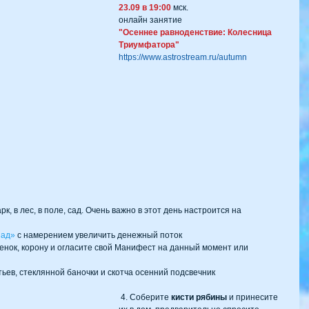
23.09 в 19:00
 мск.
онлайн занятие 
"Осеннее равноденствие: Колесница 
Триумфатора" 
https://www.astrostream.ru/autumn
арк, в лес, в поле, сад. Очень важно в этот день настроится на 
пад»
 с намерением увеличить денежный поток  
венок, корону и огласите свой Манифест на данный момент или 
 
ьев, стеклянной баночки и скотча осенний подсвечник 
 4. Соберите 
кисти рябины
 и принесите 