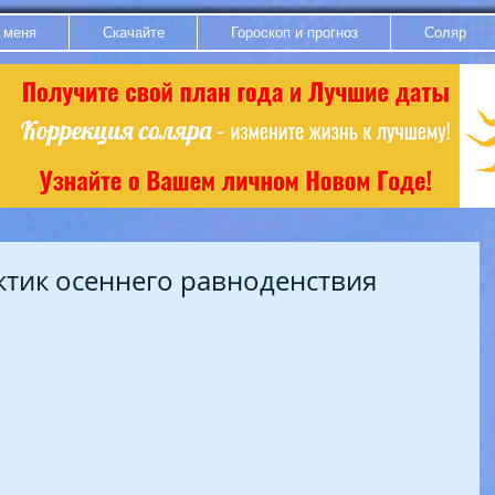
 меня
Скачайте
Гороскоп и прогноз
Соляр
ктик осеннего равноденствия