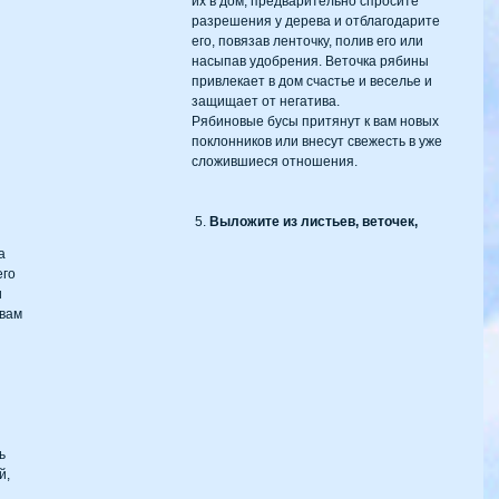
их в дом, предварительно спросите 
разрешения у дерева и отблагодарите 
его, повязав ленточку, полив его или 
насыпав удобрения. Веточка рябины 
привлекает в дом счастье и веселье и 
защищает от негатива.
Рябиновые бусы притянут к вам новых 
поклонников или внесут свежесть в уже 
сложившиеся отношения.
 5. 
Выложите из листьев, веточек, 
а 
го 
 
вам 
ь 
, 