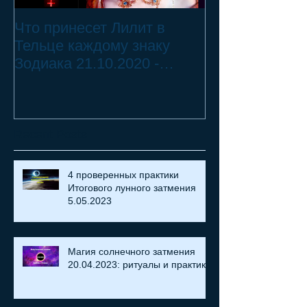
Что принесет Лилит в
21.10.20 - 18.
Тельце каждому знаку
Переход Чёрн
Зодиака 21.10.2020 -
Телец ♉ - 2 смертных
18.07.2021
греха
Recent Posts
4 проверенных практики
Итогового лунного затмения
5.05.2023
Магия солнечного затмения
20.04.2023: ритуалы и практики