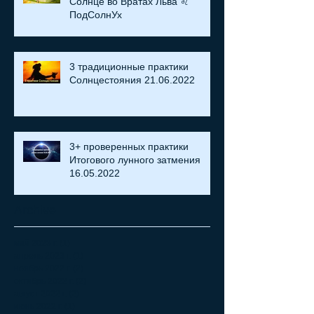
Солнце во Вратах Льва ♌
ПодСолнУх
3 традиционные практики
Солнцестояния 21.06.2022
3+ проверенных практики
Итогового лунного затмения
16.05.2022
Archive
май 2023 г.
(1)
1 пост
апрель 2023 г.
(1)
1 пост
ноябрь 2022 г.
(2)
2 поста
октябрь 2022 г.
(2)
2 поста
август 2022 г.
(2)
2 поста
июнь 2022 г.
(1)
1 пост