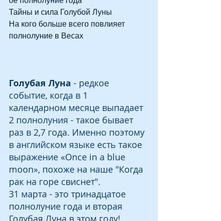
ое полнолуние года
Тайны и сила Голубой Луны
На кого больше всего повлияет 
полнолуние в Весах
Голубая Луна
 - редкое 
событие, когда в 1 
календарном месяце выпадает 
2 полнолуния - такое бывает 
раз в 2,7 года. Именно поэтому 
в английском языке есть такое 
выражение «Once in a blue 
moon», похоже на наше "Когда 
рак на горе свиснет".
31 марта - это тринадцатое 
полнолуние года и вторая 
Голубая Луна в этом году! 