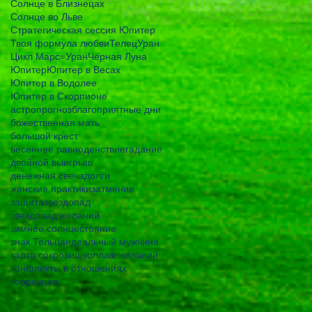
Солнце в Близнецах
Солнце во Льве
Стратегическая сессия Юпитер
Твоя формула любви
Телец
Уран
Цикл Марс=Уран
Чёрная Луна
Юпитер
Юпитер в Весах
Юпитер в Водолее
Юпитер в Скорпионе
астропрогноз
благоприятные дни
божественная мать
большой крест
весеннее равноденствие
гадание
двойной выигрыш
денежная свеча
долги
женские практики
затмение
защита
звездопад
звездопад желаний
зимнее солнцестояние
знак Тельца
идеальный мужчина
карта сокровищ
коллаж желаний
конфликты в отношениях
коррекция