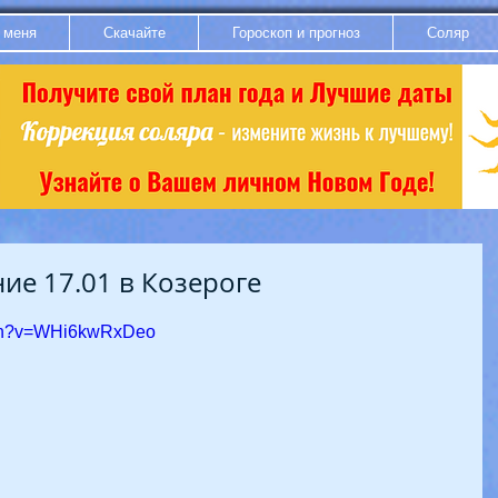
 меня
Скачайте
Гороскоп и прогноз
Соляр
е 17.01 в Козероге
tch?v=WHi6kwRxDeo