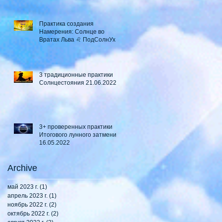
Практика создания
Намерения: Солнце во
Вратах Льва ♌ ПодСолнУх
3 традиционные практики
Солнцестояния 21.06.2022
3+ проверенных практики
Итогового лунного затмения
16.05.2022
Archive
май 2023 г.
(1)
1 пост
апрель 2023 г.
(1)
1 пост
ноябрь 2022 г.
(2)
2 поста
октябрь 2022 г.
(2)
2 поста