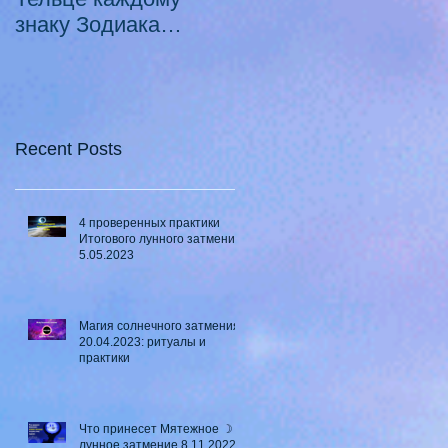
знаку Зодиака
Луны в Телец ♉ - 2
21.10.2020 -
смертных греха
18.07.2021
Recent Posts
4 проверенных практики
Итогового лунного затмения
5.05.2023
Магия солнечного затмения
20.04.2023: ритуалы и
практики
Что принесет Мятежное ☽
лунное затмение 8.11.2022