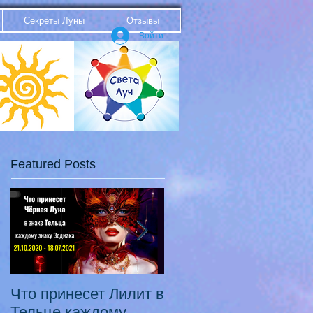
Секреты Луны
Отзывы
Войти
Featured Posts
Что принесет Лилит в
21.10.20 - 18.07.21
Тельце каждому
Переход Чёрной