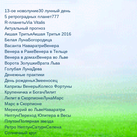
13-ое новолуние
30 лунный день
5 ретроградных планет
777
R-планеты
Via Vitalis
Актуальный прогноз
Акшая Тритья
Акшая Тритья 2016
Белая Луна
Богородица
Васанта Наваратри
Венера
Венера в Раке
Венера в Тельце
Венера в домах
Венера во Льве
Ворота Золушки
Врата Льва
Голубая Луна
Дева
Денежные практики
День рожденья
Змееносец
Капризы Венеры
Колесо Фортуны
Крупеничка и Богач
Лилит
Лилит в Скорпионе
Луна
Марс
Марс в Скорпионе
Мерекурий во Льве
Наваратри
Нептун
Переход Юпитера в Весы
Плутон
Полярная звезда
Ретро Нептун
Сатурн
Селена
Солнечный круг