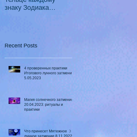
знаку Зодиака
Луны в Телец ♉ - 2
21.10.2020 -
смертных греха
18.07.2021
Recent Posts
4 проверенных практики
Итогового лунного затмения
5.05.2023
Магия солнечного затмения
20.04.2023: ритуалы и
практики
Что принесет Мятежное ☽
лунное затмение 8.11.2022