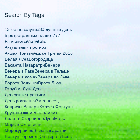
Search By Tags
13-ое новолуние
30 лунный день
5 ретроградных планет
777
R-планеты
Via Vitalis
Актуальный прогноз
Акшая Тритья
Акшая Тритья 2016
Белая Луна
Богородица
Васанта Наваратри
Венера
Венера в Раке
Венера в Тельце
Венера в домах
Венера во Льве
Ворота Золушки
Врата Льва
Голубая Луна
Дева
Денежные практики
День рожденья
Змееносец
Капризы Венеры
Колесо Фортуны
Крупеничка и Богач
Лилит
Лилит в Скорпионе
Луна
Марс
Марс в Скорпионе
Мерекурий во Льве
Наваратри
Нептун
Переход Юпитера в Весы