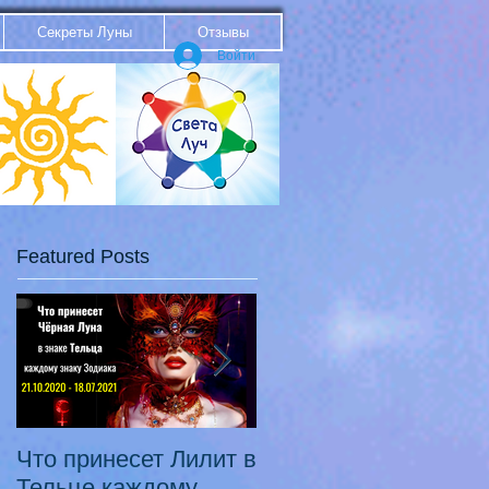
Секреты Луны
Отзывы
Войти
Featured Posts
Что принесет Лилит в
21.10.20 - 18.07.21
Тельце каждому
Переход Чёрной