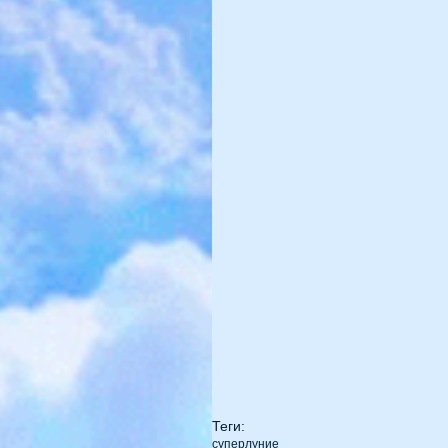
Теги:
суперлуние