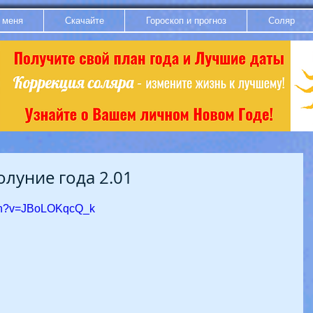
 меня
Скачайте
Гороскоп и прогноз
Соляр
луние года 2.01
tch?v=JBoLOKqcQ_k