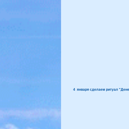
 4  января сделаем ритуал "Ден