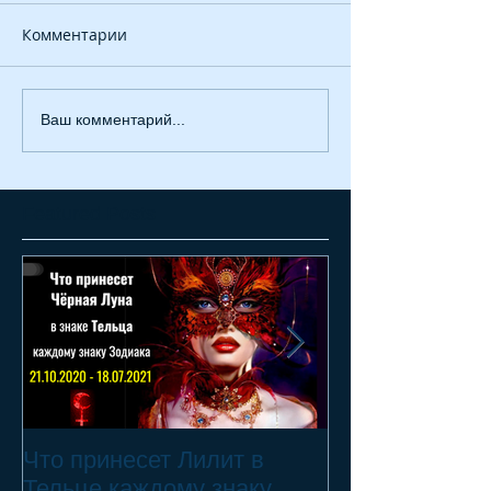
Комментарии
Ваш комментарий...
Featured Posts
Что принесет Лилит в
21.10.20 - 18.
Тельце каждому знаку
Переход Чёрн