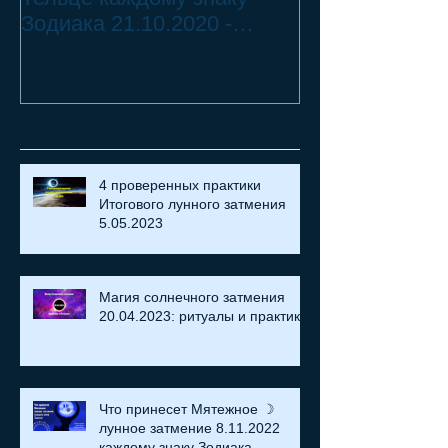
Зодиака 21.10.2020 -
Телец ♉ - 2 смертных
18.07.2021
греха
Recent Posts
4 проверенных практики
Итогового лунного затмения
5.05.2023
Магия солнечного затмения
20.04.2023: ритуалы и практики
Что принесет Мятежное ☽
лунное затмение 8.11.2022
каждому знаку Зодиака