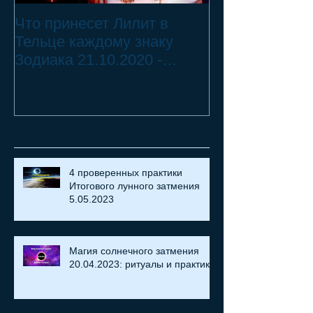
Что принесет Лилит в
21.10.20 - 18.
Тельце каждому знаку
Переход Чёрн
Зодиака 21.10.2020 -
Телец ♉ - 2 смертных
18.07.2021
греха
Recent Posts
4 проверенных практики
Итогового лунного затмения
5.05.2023
Магия солнечного затмения
20.04.2023: ритуалы и практики