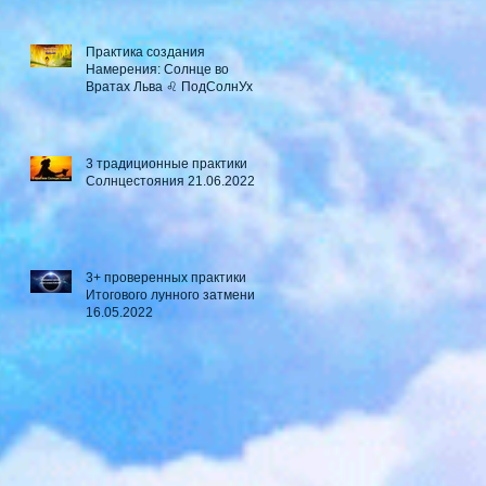
Практика создания
Намерения: Солнце во
Вратах Льва ♌ ПодСолнУх
3 традиционные практики
Солнцестояния 21.06.2022
3+ проверенных практики
Итогового лунного затмения
16.05.2022