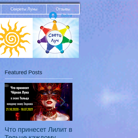
Секреты Луны
Отзывы
Войти
Featured Posts
Что принесет Лилит в
21.10.20 - 18.07.21
Тельце каждому
Переход Чёрной