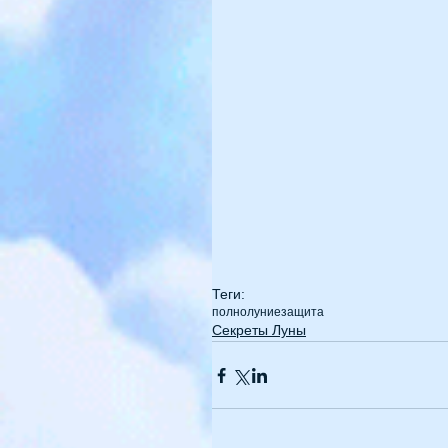
Теги:
полнолуние
защита
Секреты Луны