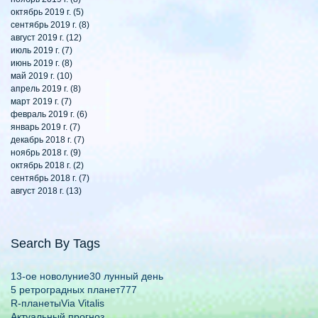
октябрь 2019 г.
(5)
5 постов
сентябрь 2019 г.
(8)
8 постов
август 2019 г.
(12)
12 постов
июль 2019 г.
(7)
7 постов
июнь 2019 г.
(8)
8 постов
май 2019 г.
(10)
10 постов
апрель 2019 г.
(8)
8 постов
март 2019 г.
(7)
7 постов
февраль 2019 г.
(6)
6 постов
январь 2019 г.
(7)
7 постов
декабрь 2018 г.
(7)
7 постов
ноябрь 2018 г.
(9)
9 постов
октябрь 2018 г.
(2)
2 поста
сентябрь 2018 г.
(7)
7 постов
август 2018 г.
(13)
13 постов
Search By Tags
13-ое новолуние
30 лунный день
5 ретроградных планет
777
R-планеты
Via Vitalis
Актуальный прогноз