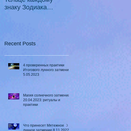
знаку Зодиака
Луны в Телец ♉ - 2
21.10.2020 -
смертных греха
18.07.2021
Recent Posts
4 проверенных практики
Итогового лунного затмения
5.05.2023
Магия солнечного затмения
20.04.2023: ритуалы и
практики
Что принесет Мятежное ☽
лунное затмение 8.11.2022