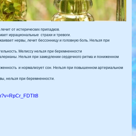
 лечит от истерических припадков.
имает иррациональные  страхи и тревоги.
каивает нервы, лечит бессонницу и головную боль. Нельзя при 
тельность. Мелиссу нельзя при беремненности
валерианы. Нельзя при замедлении сердечного ритма и пониженном 
женность  и нормализует сон. Нельзя при повышенном артериальном 
вы, нельзя при беремненности.
ch?v=RpCr_FDTlt8