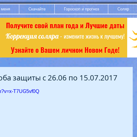
 меня
Скачайте
Гороскоп и прогноз
Соляр
ба защиты с 26.06 по 15.07.2017
ch?v=x-T7UG5vf0Q