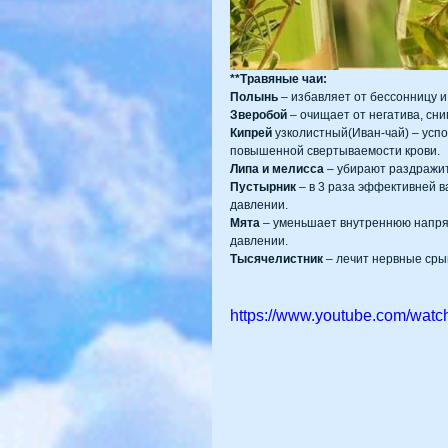
**Травяные чаи:
Полынь
 – избавляет от бессонницу и
Зверобой
 – очищает от негатива, сн
Кипрей
 узколистный(Иван-чай) – успо
повышенной свертываемости крови.
Липа и мелисса
 – убирают раздражи
Пустырник 
– в 3 раза эффективней 
давлении.
Мята 
– уменьшает внутреннюю напря
давлении.
Тысячелистник 
– лечит нервные сры
https://www.youtube.com/wat