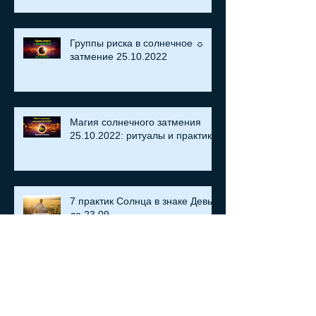
Группы риска в солнечное ☼
затмение​ 25.10.2022
Магия солнечного затмения
25.10.2022: ритуалы и практики
7 практик Солнца в знаке Девы
до 23.09
Практика создания Намерения:
Солнце во Вратах Льва ♌
ПодСолнУх