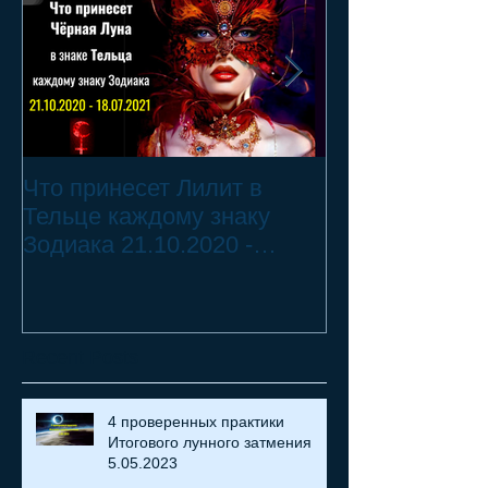
Что принесет Лилит в
21.10.20 - 18.
Тельце каждому знаку
Переход Чёрн
Зодиака 21.10.2020 -
Телец ♉ - 2 смертных
18.07.2021
греха
Recent Posts
4 проверенных практики
Итогового лунного затмения
5.05.2023