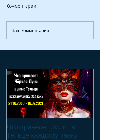
Комментарии
Ваш комментарий...
Featured Posts
Что принесет Лилит в
21.10.20 - 18.
Тельце каждому знаку
Переход Чёрн