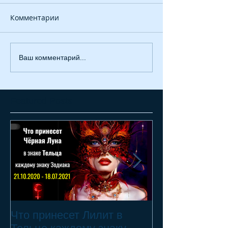
Комментарии
Ваш комментарий...
Featured Posts
Что принесет Лилит в
21.10.20 - 18.