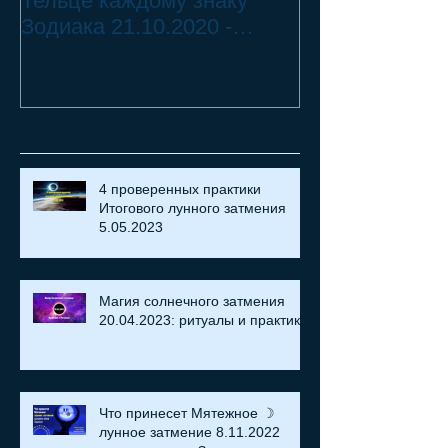
Тельце каждому знаку
Переход Чёрн
Зодиака 21.10.2020 -
Телец ♉ - 2 смертных
18.07.2021
греха
Recent Posts
4 проверенных практики
Итогового лунного затмения
5.05.2023
Магия солнечного затмения
20.04.2023: ритуалы и практики
Что принесет Мятежное ☽
лунное затмение 8.11.2022