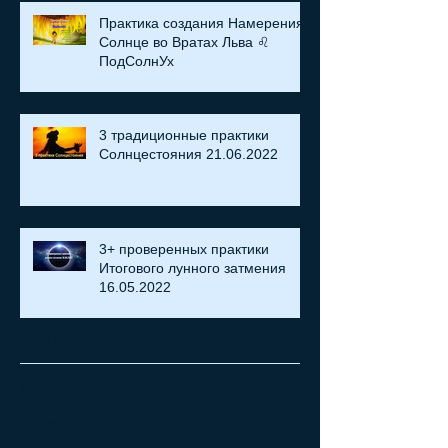
Практика создания Намерения:
Солнце во Вратах Льва ♌
ПодСолнУх
3 традиционные практики
Солнцестояния 21.06.2022
3+ проверенных практики
Итогового лунного затмения
16.05.2022
Archive
май 2023 г.
(1)
1 пост
апрель 2023 г.
(1)
1 пост
ноябрь 2022 г.
(2)
2 поста
октябрь 2022 г.
(2)
2 поста