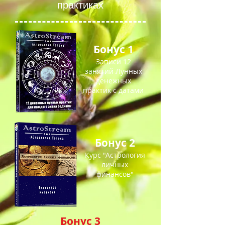
практиках
Бонус 1
Записи 12
занятий Лунных
денежных
практик с датами
Бонус 2
Курс "Астрология
личных
финансов"
Бонус 3