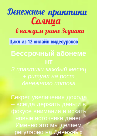
Денежные
практики
Солнца
в каждом знаке Зодиака
Цикл из 12 онлайн видеоуроков
Бессрочный абонеме
нт
3 практики каждый месяц
+ ритуал на рост
денежного потока
Секрет увеличения дохода
– всегда держать деньги в
фокусе внимания и искать
новые источники дeнег.
Именно это мы делаем
регулярно на Дeнежных