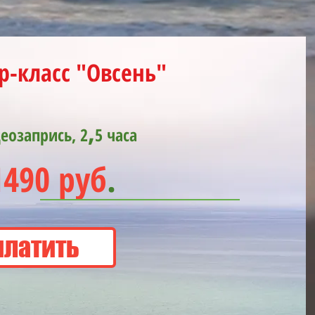
р-класс "Овсень"
,
еозапрись, 2
5 часа
1490 руб
.
платить