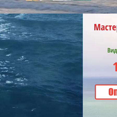
Масте
Вид
О