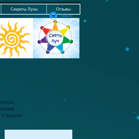
Секреты Луны
Отзывы
Войти
ловок.
 своим
 о ваших
Это заголовок.