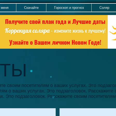
 меня
Скачайте
Гороскоп и прогноз
Соляр
НТЫ
ите своим посетителям о ваших услугах.
Это подзаго
лям о ваших услугах. Это подзаголовок. Расскажите
ах. Это подзаголовок. Расскажите своим посетителям
Это заголовок.
Это заголовок.