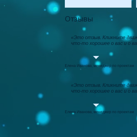
Отзывы
«Это отзыв.
Кликните два
что-то хорошее о вас и о ва
Елена Иванова, менеджер по проектам
«Это отзыв.
Кликните два
что-то хорошее о вас и о ва
Елена Иванова, менеджер по проектам