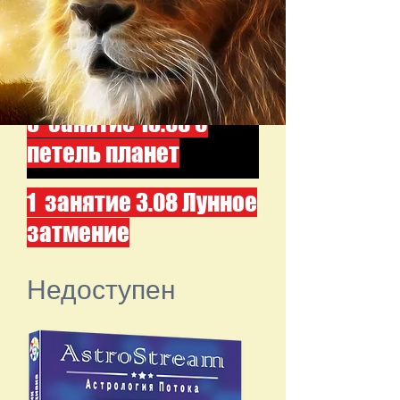
Триада Высших планет и их
действие в ретроградной
фазе - что можно проработать
на внутреннем плане в этот
период
3 занятие 13.08 5
петель планет
1 занятие 3.08 Лунное
затмение
Недоступен