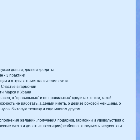
чужие деньги, долги и кредиты  
 - 3 практики  
иции и открывать металлические счета  
Счастье в гармонии  
ти Марса и Урана 
пасен; о "правильных" и не правильных" кредитах, о том, какой 
ожность не работать, а деньги иметь, о девизе роковой женщины, о 
нную и бытовую технику и еще многом другом.
исполнения желаний, получения подарков, гармонии и удовольствия с 
ческие счета и делать инвестиции(особенно в предметы искусства и 