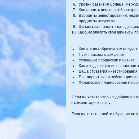
Уровни развития Солнца, Меркур
Как хранить деньги, чтобы сохра
Варианты инвестирования: недви
предметы искусства  
Финансовая грамотность, дисципл
10. Как обезопасить свои финансы пр
Как и каким образом вам получать
Пути прихода к вам денег  
Успешные профессии и бизнес  
Как и когда эффективно построить
Ваша стратегия инвестирования 
Благоприятные и неблагоприятны
Финансовое планирование и прог
 Если вы хотите чтобы я добавила в программу еще какую-либо информацию - напишите ваше предложение 
в комментариях внизу.
Если вы хотите пройти обучение по эт