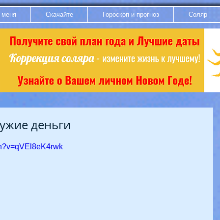
 меня
Скачайте
Гороскоп и прогноз
Соляр
ужие деньги
ch?v=qVEl8eK4rwk