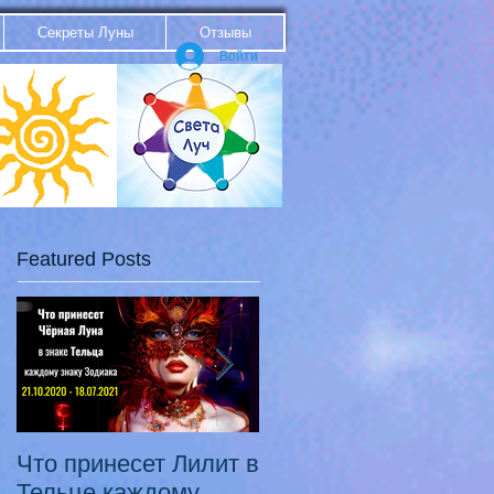
Секреты Луны
Отзывы
Войти
Featured Posts
Что принесет Лилит в
21.10.20 - 18.07.21
Тельце каждому
Переход Чёрной