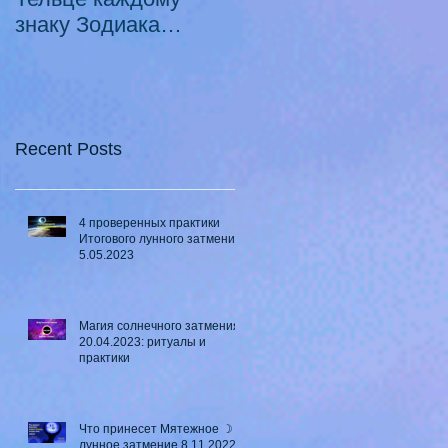
знаку Зодиака
Луны в Телец ♉ - 2
21.10.2020 -
смертных греха
18.07.2021
Recent Posts
4 проверенных практики
Итогового лунного затмения
5.05.2023
Магия солнечного затмения
20.04.2023: ритуалы и
практики
Что принесет Мятежное ☽
лунное затмение 8.11.2022