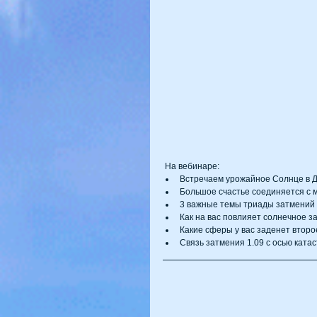
 На вебинаре:  
Встречаем урожайное Солнце в Де
Большое счастье соединяется с м
3 важные темы триады затмений  
Как на вас повлияет солнечное за
Какие сферы у вас заденет второ
Связь затмения 1.09 с осью ката