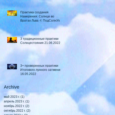
Практика создания
Намерения: Солнце во
Вратах Льва ♌ ПодСолнУх
3 традиционные практики
Солнцестояния 21.06.2022
3+ проверенных практики
Итогового лунного затмения
16.05.2022
Archive
май 2023 г.
(1)
1 пост
апрель 2023 г.
(1)
1 пост
ноябрь 2022 г.
(2)
2 поста
октябрь 2022 г.
(2)
2 поста