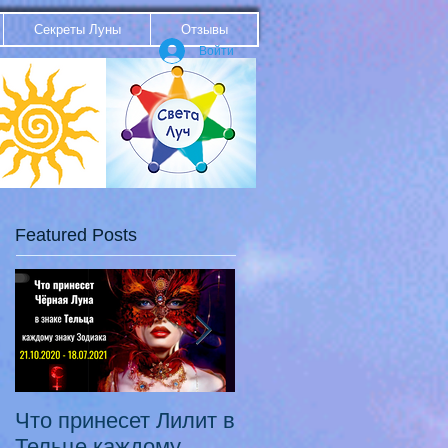
Секреты Луны
Отзывы
Войти
Featured Posts
Что принесет Лилит в
21.10.20 - 18.07.21
Тельце каждому
Переход Чёрной