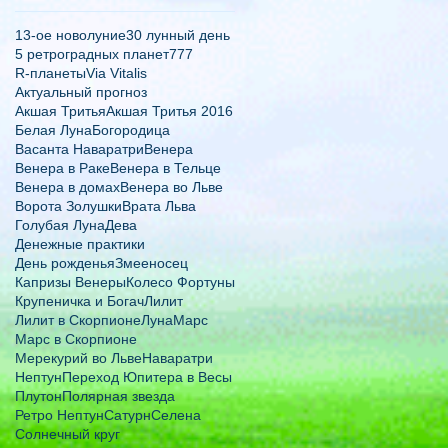
13-ое новолуние
30 лунный день
5 ретроградных планет
777
R-планеты
Via Vitalis
Актуальный прогноз
Акшая Тритья
Акшая Тритья 2016
Белая Луна
Богородица
Васанта Наваратри
Венера
Венера в Раке
Венера в Тельце
Венера в домах
Венера во Льве
Ворота Золушки
Врата Льва
Голубая Луна
Дева
Денежные практики
День рожденья
Змееносец
Капризы Венеры
Колесо Фортуны
Крупеничка и Богач
Лилит
Лилит в Скорпионе
Луна
Марс
Марс в Скорпионе
Мерекурий во Льве
Наваратри
Нептун
Переход Юпитера в Весы
Плутон
Полярная звезда
Ретро Нептун
Сатурн
Селена
Солнечный круг