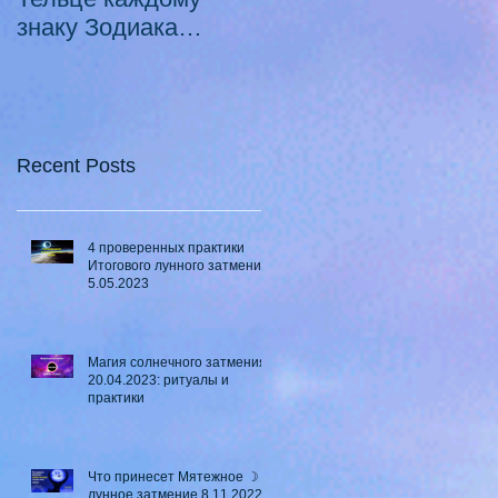
знаку Зодиака
Луны в Телец ♉ - 2
21.10.2020 -
смертных греха
18.07.2021
Recent Posts
4 проверенных практики
Итогового лунного затмения
5.05.2023
Магия солнечного затмения
20.04.2023: ритуалы и
практики
Что принесет Мятежное ☽
лунное затмение 8.11.2022