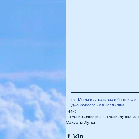
p.s. Могли выиграть, если бы присут
Джабраилова, Зоя Чаплыгина
Теги:
затмение
солнечное затмение
лунное за
Секреты Луны