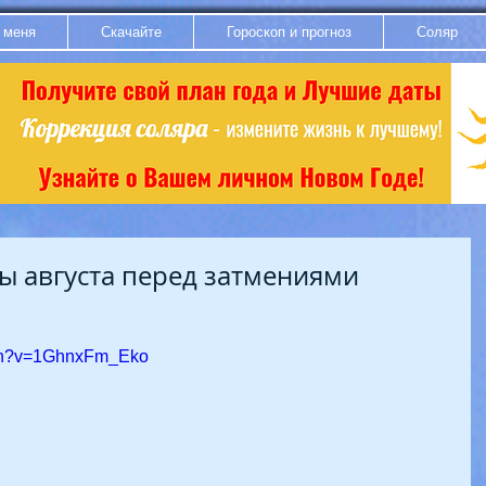
 меня
Скачайте
Гороскоп и прогноз
Соляр
ы августа перед затмениями
tch?v=1GhnxFm_Eko