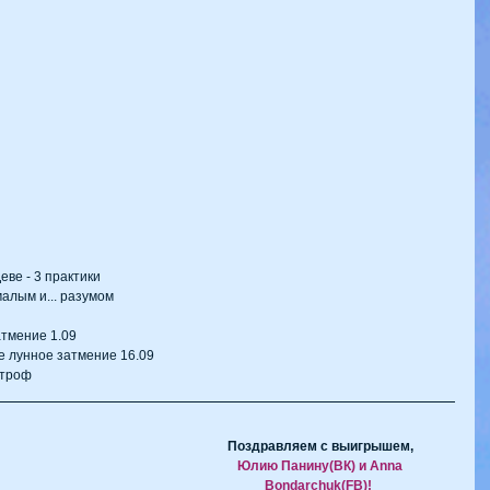
ве - 3 практики  
алым и... разумом  
 
тмение 1.09   
е лунное затмение 16.09  
строф 
Поздравляем с выигрышем, 
Юлию Панину(ВК) и Anna 
Bondarchuk(FB)!  