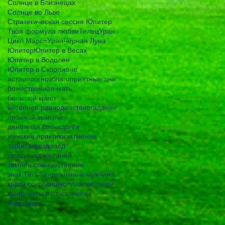
Солнце в Близнецах
Солнце во Льве
Стратегическая сессия Юпитер
Твоя формула любви
Телец
Уран
Цикл Марс=Уран
Чёрная Луна
Юпитер
Юпитер в Весах
Юпитер в Водолее
Юпитер в Скорпионе
астропрогноз
благоприятные дни
божественная мать
большой крест
весеннее равноденствие
гадание
двойной выигрыш
денежная свеча
долги
женские практики
затмение
защита
звездопад
звездопад желаний
зимнее солнцестояние
знак Тельца
идеальный мужчина
карта сокровищ
коллаж желаний
конфликты в отношениях
коррекция