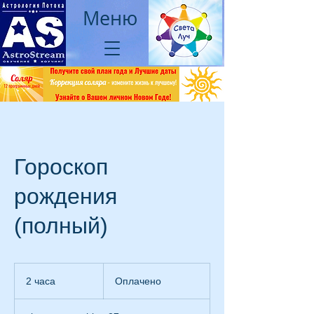
Меню
Гороскоп
рождения
(полный)
Оплачено
2 часа
2
Оплачено
ч
а